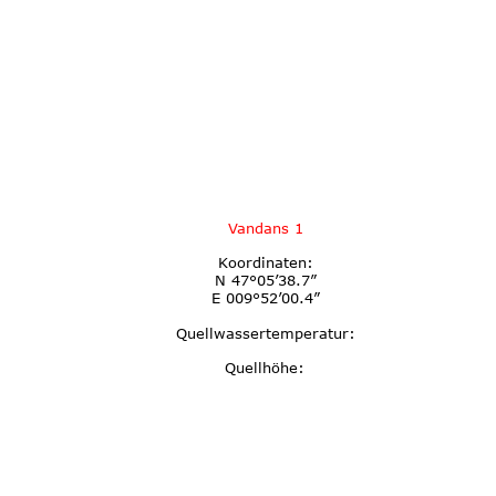
Vandans 1
Koordinaten:
N 47°05’38.7”
E 009°52’00.4”
Quellwassertemperatur:
Quellhöhe: