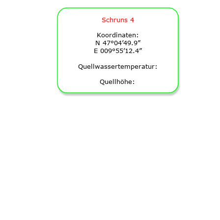
Schruns 4
Koordinaten:
N 47°04’49.9”
E 009°55’12.4”
Quellwassertemperatur:
Quellhöhe: