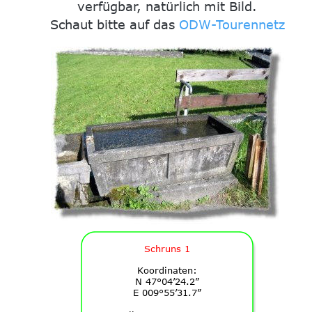
verfügbar, natürlich mit Bild.
Schaut bitte auf das 
ODW-Tourennetz
Schruns 1
Koordinaten:
N 47°04’24.2”
E 009°55’31.7”