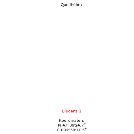
Quellhöhe:
Bludenz 1
Koordinaten:
N 47°08’24.7”
E 009°50’11.5”