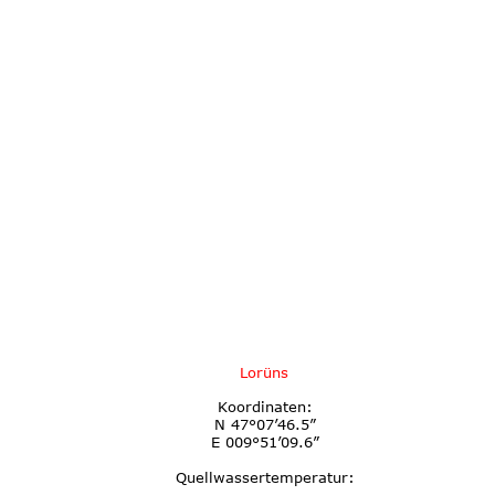
Lorüns
Koordinaten:
N 47°07’46.5”
E 009°51’09.6”
Quellwassertemperatur: