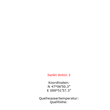
Sankt Anton 2
Koordinaten:
N 47°06’50.3”
E 009°51’57.3”
Quellwassertemperatur:
Quellhöhe: