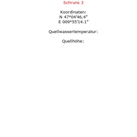
Schruns 3
Koordinaten:
N 47°04’46.4”
E 009°55’14.1”
Quellwassertemperatur:
Quellhöhe: