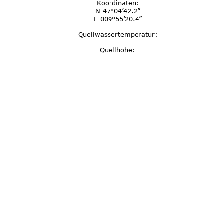
Koordinaten:
N 47°04’42.2”
E 009°55’20.4”
Quellwassertemperatur:
Quellhöhe: