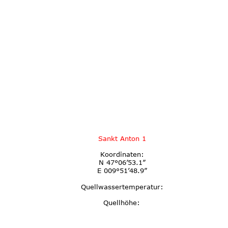
Sankt Anton 1
Koordinaten:
N 47°06’53.1”
E 009°51’48.9”
Quellwassertemperatur:
Quellhöhe: