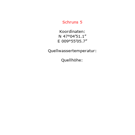
Schruns 5
Koordinaten:
N 47°04’51.1”
E 009°55’05.7”
Quellwassertemperatur:
Quellhöhe: