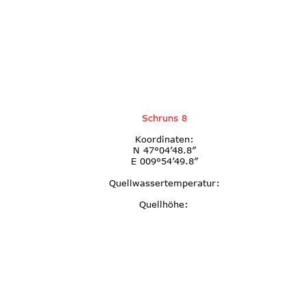
Schruns 8
Koordinaten:
N 47°04’48.8”
E 009°54’49.8”
Quellwassertemperatur:
Quellhöhe: