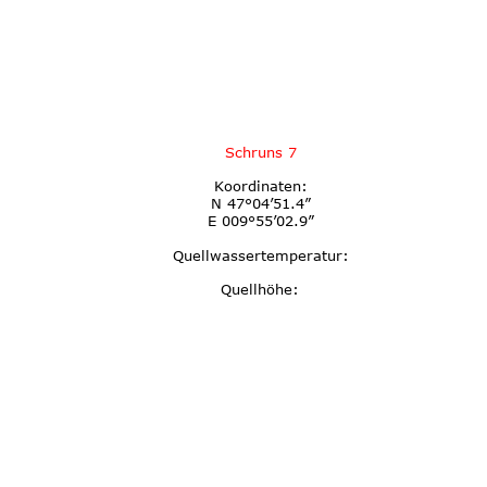
Schruns 7
Koordinaten:
N 47°04’51.4”
E 009°55’02.9”
Quellwassertemperatur:
Quellhöhe: