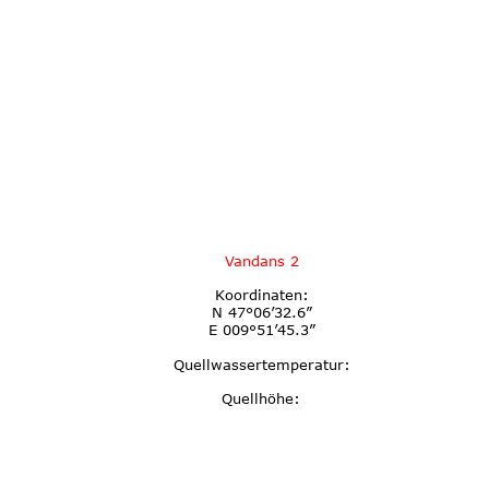
Vandans 2
Koordinaten:
N 47°06’32.6”
E 009°51’45.3”
Quellwassertemperatur:
Quellhöhe: