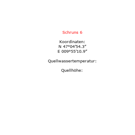
Schruns 6
Koordinaten:
N 47°04’54.3”
E 009°55’10.9”
Quellwassertemperatur:
Quellhöhe: