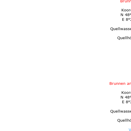
Brunn
Koor
N 48°
E 8°
Quellwass
Quellh
Brunnen a
Koor
N 48°
E 8°
Quellwass
Quellh
V