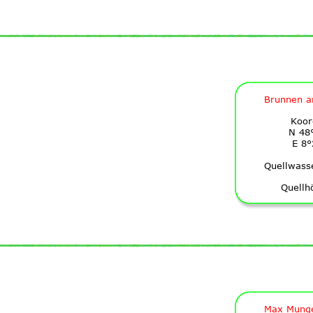
Brunnen a
Koor
N 48
E 8°
Quellwass
Quellh
Max Munge