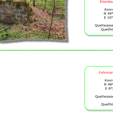
Eisenb
Koor
N 49°
E 10°
Quellwass
Quellh
Fuhrman
Koor
N 48°
E 8°
Quellwass
Quellh