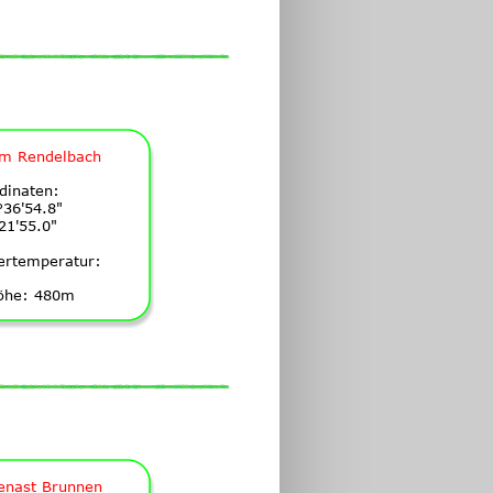
m Rendelbach
dinaten:
°36'54.8"
21'55.0"
ertemperatur:
öhe: 480m
nast Brunnen