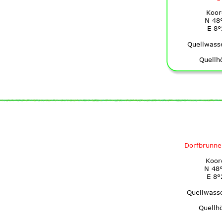
Koor
N 48
E 8°
Quellwass
Quellh
Dorfbrunne
Koor
N 48°
E 8°
Quellwass
Quellh