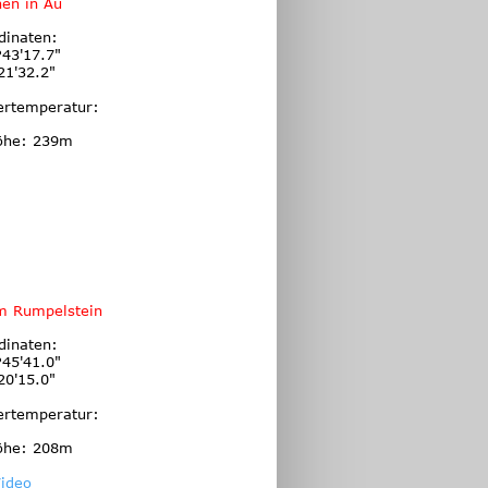
en in Au
dinaten:
43'17.7"
21'32.2"
ertemperatur:
öhe: 239m
m Rumpelstein
dinaten:
45'41.0"
20'15.0"
ertemperatur:
öhe: 208m
ideo