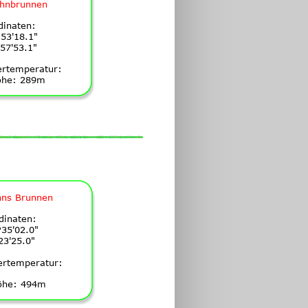
ahnbrunnen
dinaten:
53'18.1"
57'53.1"
ertemperatur:
öhe: 289m
ns Brunnen
dinaten:
35'02.0"
23'25.0"
ertemperatur:
öhe: 494m