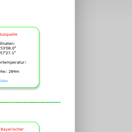
tusquelle
dinaten:
53'08.0"
57'27.1"
ertemperatur:
öhe: 284m
ideo
 Bayerischer 