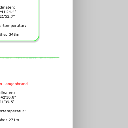
dinaten:
°41'24.4"
21'52.7"
ertemperatur:
öhe: 348m
n Langenbrand
dinaten:
42'10.8"
21'39.5"
ertemperatur:
öhe: 271m