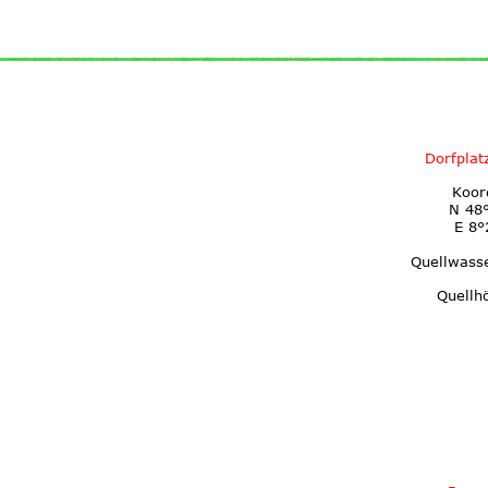
Dorfplat
Koor
N 48°
E 8°
Quellwass
Quellh