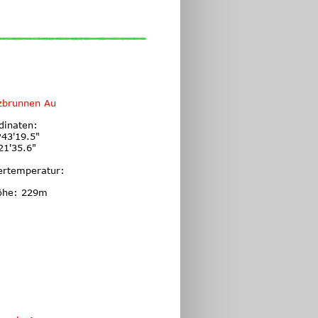
zbrunnen Au
dinaten:
43'19.5"
21'35.6"
ertemperatur:
öhe: 229m