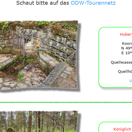
Schaut bitte auf das 
ODW-Tourennetz
Huber
Koor
N 49°
E 10°
Quellwass
Quellh
V
Königlich