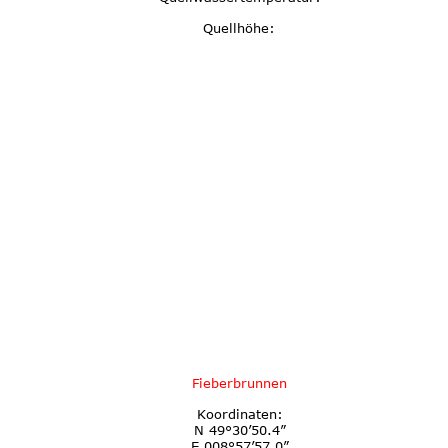
Quellhöhe:
Fieberbrunnen
Koordinaten:
N 49°30’50.4”
E 008°57’57.0”