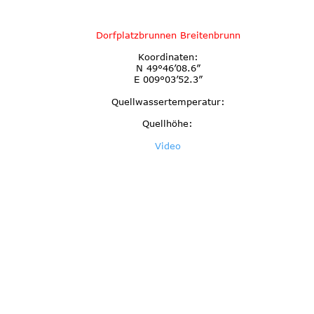
Dorfplatzbrunnen Breitenbrunn
Koordinaten:
N 49°46’08.6”
E 009°03’52.3”
Quellwassertemperatur:
Quellhöhe:
Video