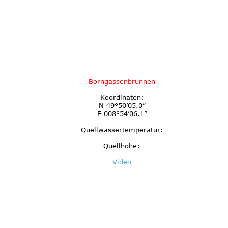
Borngassenbrunnen
Koordinaten:
N 49°50’05.0”
E 008°54’06.1”
Quellwassertemperatur:
Quellhöhe:
Video