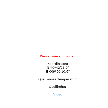
Weizenwiesenbrunnen
Koordinaten:
N 49°42’28.9”
E 009°06’10.6”
Quellwassertemperatur:
Quellhöhe:
Video