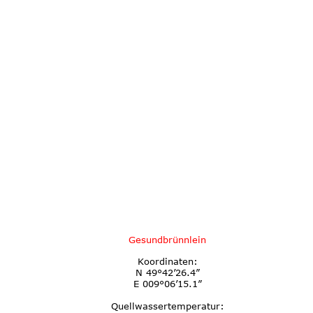
Gesundbrünnlein
Koordinaten:
N 49°42’26.4”
E 009°06’15.1”
Quellwassertemperatur: