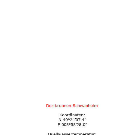
Dorfbrunnen Schwanheim
Koordinaten:
N 49°24’07.4”
E 008°58’28.0”
Quellwassertemperatur: