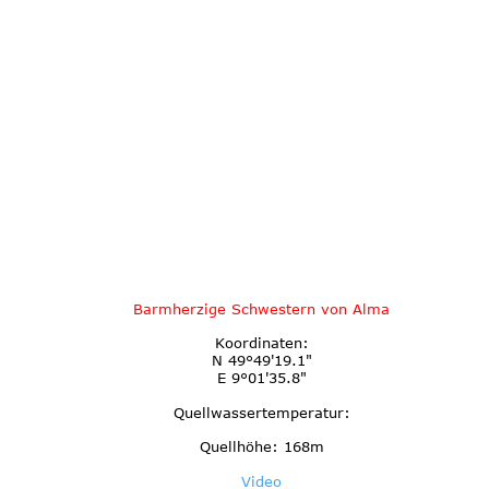
Barmherzige Schwestern von Alma
Koordinaten:
N 49°49'19.1"
E 9°01'35.8"
Quellwassertemperatur:
Quellhöhe: 168m
Video