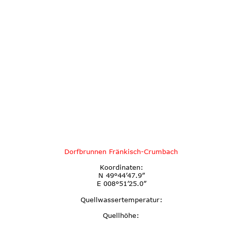
Dorfbrunnen Fränkisch-Crumbach
Koordinaten:
N 49°44’47.9”
E 008°51’25.0”
Quellwassertemperatur:
Quellhöhe: