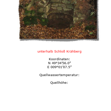
unterhalb Schloß Krähberg
Koordinaten:
N 49°34’56.0”
E 009°01’07.5”
Quellwassertemperatur:
Quellhöhe: