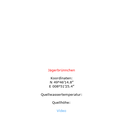
Jägerbrünnchen
Koordinaten:
N 49°46’14.8”
E 008°51’25.4”
Quellwassertemperatur:
Quellhöhe:
Video