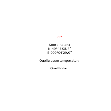
???
Koordinaten:
N 49°48’05.7”
E 009°04’29.9”
Quellwassertemperatur:
Quellhöhe: