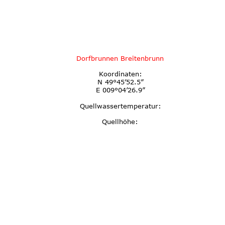
D
orfbrunnen Breitenbrunn
Koordinaten:
N 49°45’52.5”
E 009°04’26.9”
Quellwassertemperatur:
Quellhöhe: