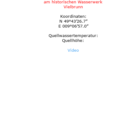
am historischen Wasserwerk 
Vielbrunn
Koordinaten:
N 49°43’26.7”
E 009°06’57.0”
Quellwassertemperatur:
Quellhöhe:
Video