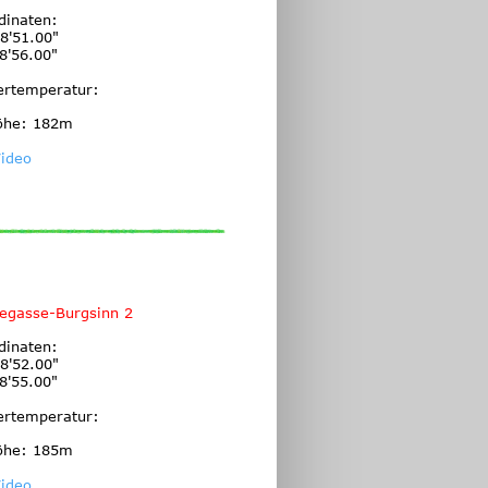
dinaten:
8'51.00"
8'56.00"
ertemperatur:
öhe: 182m
ideo
egasse-Burgsinn 2
dinaten:
8'52.00"
8'55.00"
ertemperatur:
öhe: 185m
ideo