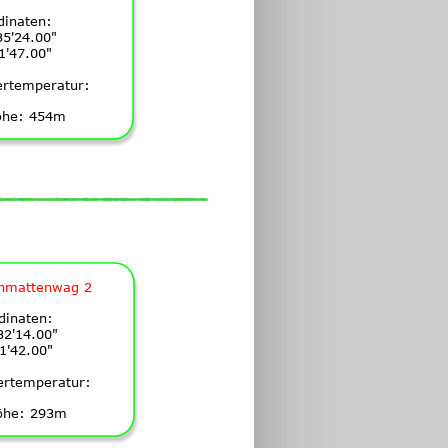
dinaten:
5'24.00"
1'47.00"
ertemperatur:
öhe: 454m
nmattenwag 2
dinaten:
2'14.00"
1'42.00"
ertemperatur:
öhe: 293m