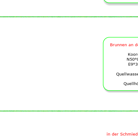
Brunnen an d
Koor
N50°0
E9°3
Quellwass
Quellh
in der Schmied