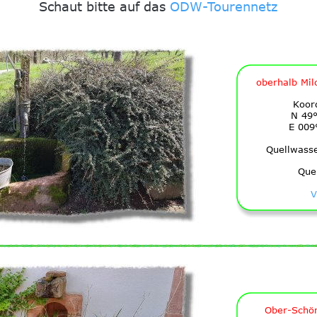
Schaut bitte auf das 
ODW-Tourennetz
 oberhalb Mil
Koor
N 49°
E 009
Quellwass
Que
V
Ober-Schö