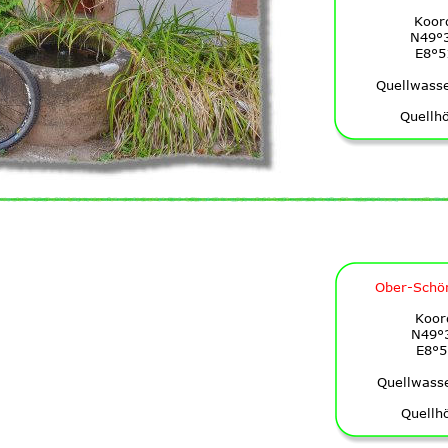
Koor
N49°3
E8°5
Quellwass
Quellh
Ober-Schö
Koor
N49°3
E8°5
Quellwass
Quellh