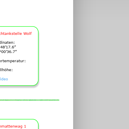
chtankstelle Wolf
dinaten:
48’17.6”
°00’36.7”
ertemperatur:
llhöhe:
ideo
nmattenwag 1