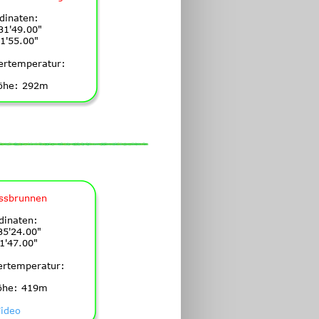
dinaten:
31'49.00"
1'55.00"
ertemperatur:
öhe: 292m
ssbrunnen
dinaten:
5'24.00"
1'47.00"
ertemperatur:
öhe: 419m
ideo