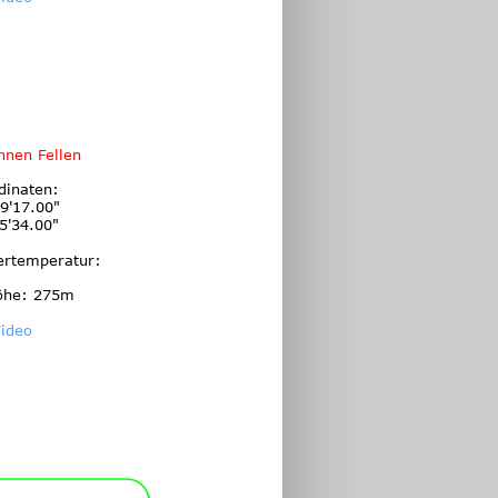
nnen Fellen
dinaten:
9'17.00"
5'34.00"
ertemperatur:
öhe: 275m
ideo