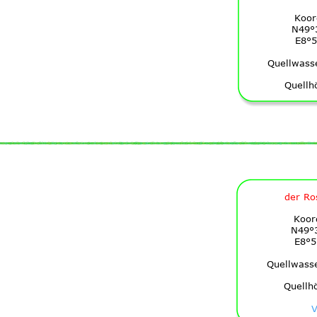
Koor
N49°
E8°5
Quellwass
Quellh
der Ro
Koor
N49°3
E8°5
Quellwass
Quellh
V