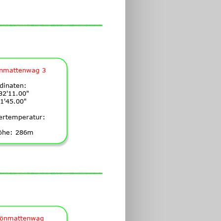
nmattenwag 3
dinaten:
32'11.00"
1'45.00"
ertemperatur:
öhe: 286m
hönmattenwag