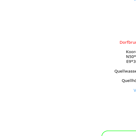
Dorfbru
Koor
N50°
E9°3
Quellwass
Quellh
V