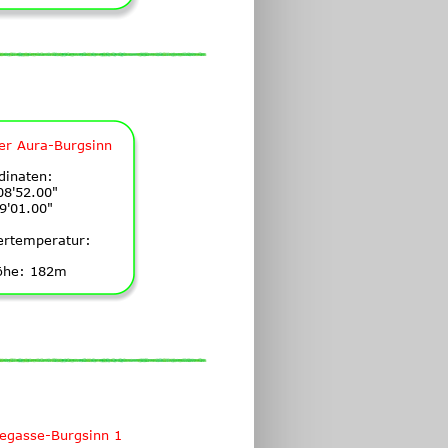
er Aura-Burgsinn
dinaten:
8'52.00"
9'01.00"
ertemperatur:
öhe: 182m
egasse-Burgsinn 1