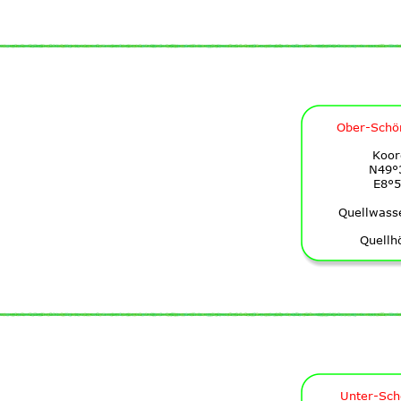
Ober-Schö
Koor
N49°
E8°5
Quellwass
Quellh
Unter-Sc