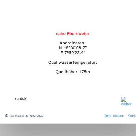
nahe Ebersweier 
Koordinaten:
N 48°30'08.7"
E 7°59'23.4"
Quellwassertemperatur:
Quellhöhe: 175m
zurück
© 
Impressum
Kont
Quellenliebe.de 2022-2026