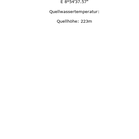
E 8°54'37.57"
Quellwassertemperatur:
Quellhöhe: 223m