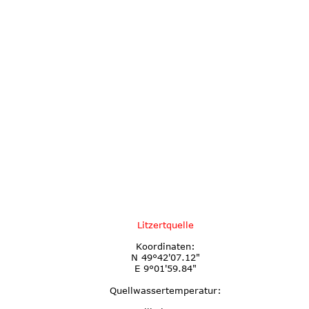
Litzertquelle
Koordinaten:
N 49°42'07.12"
E 9°01'59.84"
Quellwassertemperatur: