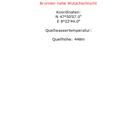
Brunnen nahe Wutachschlucht
Koordinaten:
N 47°50'07.0"
E 8°22'44.0"
Quellwassertemperatur:
Quellhöhe: 448m