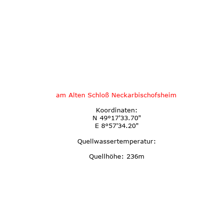
am Alten Schloß Neckarbischofsheim
Koordinaten:
N 49°17'33.70"
E 8°57'34.20"
Quellwassertemperatur:
Quellhöhe: 236m