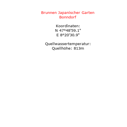
Brunnen Japanischer Garten 
Bonndorf
Koordinaten:
N 47°48'59.1"
E 8°20'30.9"
Quellwassertemperatur:
Quellhöhe: 813m