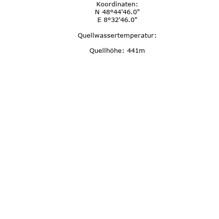
Koordinaten:
N 48°44'46.0"
E 8°32'46.0"
Quellwassertemperatur:
Quellhöhe: 441m