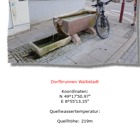
Dorfbrunnen Waibstadt
Koordinaten:
N 49°17'50.97"
E 8°55'13.25"
Quellwassertemperatur:
Quellhöhe: 219m